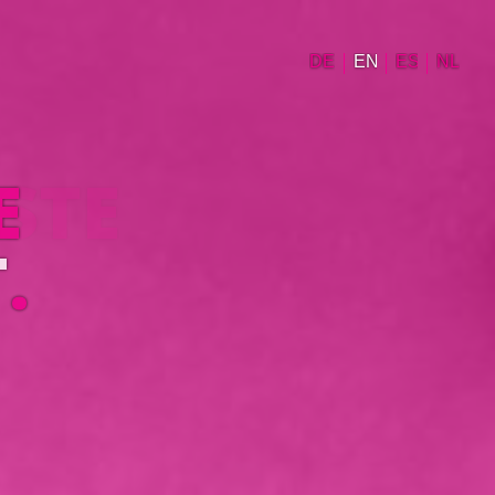
DE
EN
ES
NL
STE
T
.