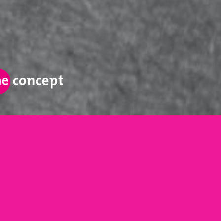
ÚNICO EN SU GÉNERO
.
1concept hace visibles su empresa, su marca, su
servicio o producto gracias a una combinación
de creatividad y consistencia.
Llamar la atención una sola vez no es suficiente.