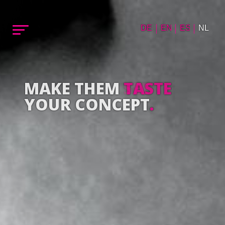
DE
EN
ES
NL
MAKE THEM
TASTE
YOUR CONCEPT
.