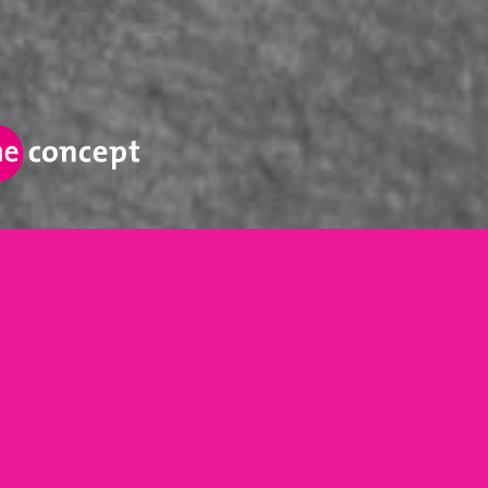
ONE OF A KIND
.
1concept maakt uw bedrijf, merk, dienst en/of
product zichtbaar door creativiteit te koppelen
aan consistentie.
Eenmalig opvallen is niet genoeg.
Je onderscheiden in volle dynamische markten